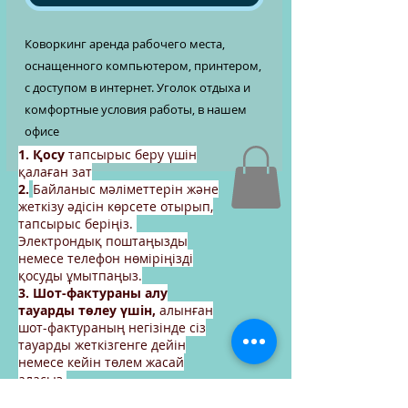
Коворкинг аренда рабочего места,
оснащенного компьютером, принтером,
с доступом в интернет. Уголок отдыха и
комфортные условия работы, в нашем
офисе
1. Қосу
тапсырыс беру үшін
қалаған зат
2.
Байланыс мәліметтерін және
жеткізу әдісін көрсете отырып,
тапсырыс беріңіз.
Электрондық поштаңызды
немесе телефон нөміріңізді
қосуды ұмытпаңыз.
3. Шот-фактураны алу
тауарды төлеу үшін,
алынған
шот-фактураның негізінде сіз
тауарды жеткізгенге дейін
немесе кейін төлем жасай
аласыз.