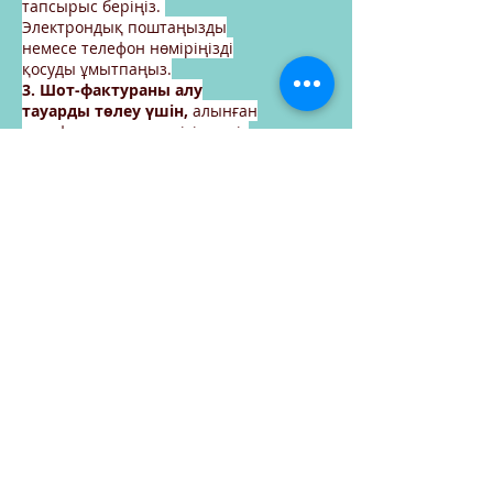
тапсырыс беріңіз.
Электрондық поштаңызды
немесе телефон нөміріңізді
қосуды ұмытпаңыз.
3. Шот-фактураны алу
тауарды төлеу үшін,
алынған
шот-фактураның негізінде сіз
тауарды жеткізгенге дейін
немесе кейін төлем жасай
аласыз.
Тапсырыс беруді
жалғастырыңыз