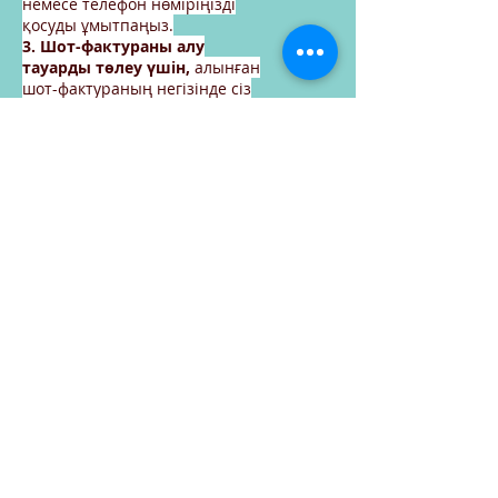
немесе телефон нөміріңізді
қосуды ұмытпаңыз.
3. Шот-фактураны алу
тауарды төлеу үшін,
алынған
шот-фактураның негізінде сіз
тауарды жеткізгенге дейін
немесе кейін төлем жасай
аласыз.
Тапсырыс беруді
жалғастырыңыз