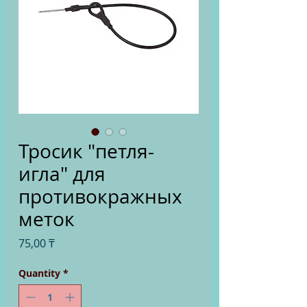
Тросик "петля-
игла" для
противокражных
меток
Price
75,00 ₸
Quantity
*