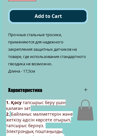
Add to Cart
Прочные стальные тросики,
применяются для надежного
закрепления защитных датчиков на
товаре, где использование стандартного
гвоздика не возможно.
Длина - 17,5см
Характеристика
Тросик стальной «петля - игла» (173
1. Қосу
тапсырыс беру үшін
мм) цвет черный
қалаған зат
2.
Байланыс мәліметтерін және
жеткізу әдісін көрсете отырып,
тапсырыс беріңіз.
Электрондық поштаңызды