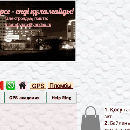
әрсе - енді құламайды!
Электрондық пошта:
informbyuro@yandex.ru
Пломбы
GPS
GPS академия
Help Ring
1. Қосу
та
зат
2.
Байланы
жеткізу әд