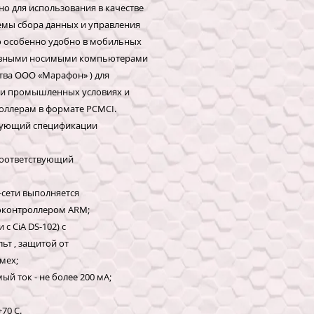
но для использования в качестве
емы сбора данных и управления
во особенно удобно в мобильных
тивными носимыми компьютерами
тва ООО «Марафон» ) для
х и промышленных условиях и
оллерам в формате PCMCI.
ствующий спецификации
 соответствующий
-сети выполняется
оконтроллером ARM;
 с CiA DS-102) с
ьт , защитой от
мех;
ый ток - не более 200 мА;
70 С.