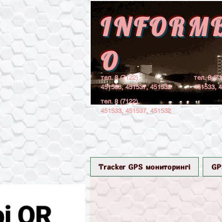
INFORM
O
тел. 8 (7122)
тел. 8 (7
451533, 451537, 451532
451533, 
тел. 8 (7122)
451533, 451537, 451532
Tracker GPS мониторингі
GP