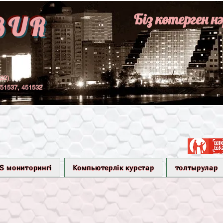
Біз көтерген н
BUR
122)
451537, 451532
S мониторингі
Компьютерлік курстар
толтырулар