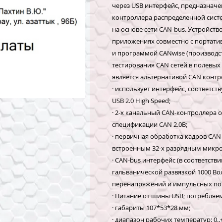
через USB интерфейс, предназначе
контроллера распределенной сист
на основе сети CAN-bus. Устройст
приложениях совместно с порта
и программой CANwise (производс
тестирования CAN сетей в полевы
является альтернативой CAN контр
· использует интерфейс, соответ
USB 2.0 High Speed;
· 2-x канальный CAN-контроллера
спецификации CAN 2.0B;
· первичная обработка кадров CAN
встроенным 32-х разрядным микр
· CAN-bus интерфейс (в соответствии
гальванической развязкой 1000 Вол
перенапряжений и импульсных по
· Питание от шины USB; потребляем
· габариты 107*53*28 мм;
· диапазон рабочих температур: 0..+