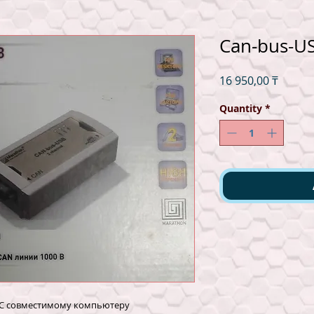
Can-bus-U
Price
16 950,00 ₸
Quantity
*
РС совместимому компьютеру