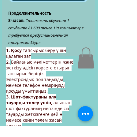
Продолжительность
8 часов
.
Стоимость обучения 1
студента 81 600 тенге. На компьютере
требуется предустановленная
программа Skype
1. Қосу
тапсырыс беру үшін
қалаған зат
2.
Байланыс мәліметтерін және
жеткізу әдісін көрсете отырып,
тапсырыс беріңіз.
Электрондық поштаңызды
немесе телефон нөміріңізді
қосуды ұмытпаңыз.
3. Шот-фактураны алу
тауарды төлеу үшін,
алынған
шот-фактураның негізінде сіз
тауарды жеткізгенге дейін
немесе кейін төлем жасай
аласыз.