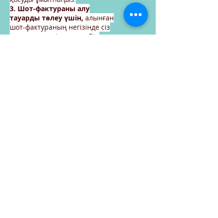
3. Шот-фактураны алу
тауарды төлеу үшін,
алынған
шот-фактураның негізінде сіз
тауарды жеткізгенге дейін
немесе кейін төлем жасай
аласыз.
Тапсырыс беруді
жалғастырыңыз