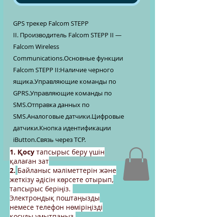
GPS трекер Falcom STEPP
II. Производитель Falcom STEPP II —
Falcom Wireless
Communications.Основные функции
Falcom STEPP II:Наличие черного
ящика.Управляющие команды по
GPRS.Управляющие команды по
SMS.Отправка данных по
SMS.Аналоговые датчики.Цифровые
датчики.Кнопка идентификации
iButton.Связь через TCP.
1. Қосу
тапсырыс беру үшін
қалаған зат
2.
Байланыс мәліметтерін және
жеткізу әдісін көрсете отырып,
тапсырыс беріңіз.
Электрондық поштаңызды
немесе телефон нөміріңізді
қосуды ұмытпаңыз.