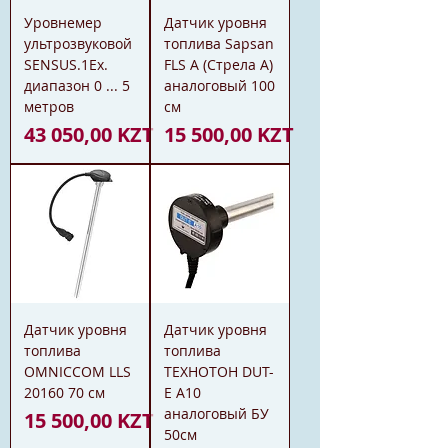
Уровнемер
Датчик уровня
ультрозвуковой
топлива Sapsan
SENSUS.1Ex.
FLS A (Стрела А)
диапазон 0 ... 5
аналоговый 100
метров
см
Цена
Цена
43 050,00 KZT
15 500,00 KZT
Датчик уровня
Датчик уровня
топлива
топлива
OMNICCOM LLS
ТЕХНОТОН DUT-
20160 70 см
E A10
аналоговый БУ
Цена
15 500,00 KZT
50см