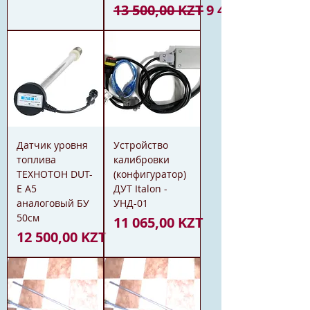
Обычная цена
Цена со скидк
13 500,00 KZT
9 450,00 KZT
Датчик уровня
Устройство
топлива
калибровки
ТЕХНОТОН DUT-
(конфигуратор)
E A5
ДУТ Italon -
аналоговый БУ
УНД-01
50см
Цена
11 065,00 KZT
Цена
12 500,00 KZT