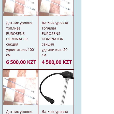
Датчик уровня
Датчик уровня
топлива
топлива
EUROSENS
EUROSENS
DOMINATOR
DOMINATOR
секция
секция
удлинитель 100
удлинитель 50
см
см
Цена
Цена
6 500,00 KZT
4 500,00 KZT
Датчик уровня
Датчик уровня