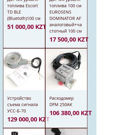
топлива Escort
топлива 100 см
TD BLE
EUROSENS
(Bluetoth)100 см
DOMINATOR AF
аналоговый+ча
Цена
51 000,00 KZT
стотный 100 см
Цена
17 500,00 KZT
Устройство
Расходомер
съема сигнала
DFM 250AK
УСС-Б-70
Цена
106 380,00 KZT
Цена
129 000,00 KZT