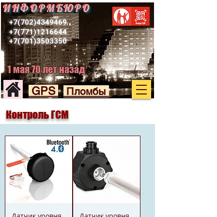
ИНФОРМБЮРО
+7(702)4349469
+7(771)1216644
+7(701)3503350
1 мая 70 лет назад
GPS
Пломбы
Контроль ГСМ
Датчик уровня
Датчик уровня