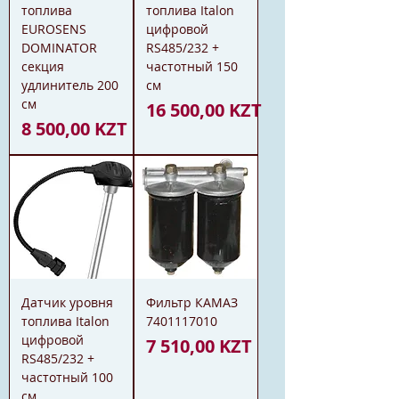
топлива
топлива Italon
EUROSENS
цифровой
DOMINATOR
RS485/232 +
секция
частотный 150
удлинитель 200
см
см
Цена
16 500,00 KZT
Цена
8 500,00 KZT
Датчик уровня
Фильтр КАМАЗ
топлива Italon
7401117010
цифровой
Цена
7 510,00 KZT
RS485/232 +
частотный 100
см