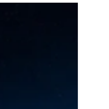
контролировать доступ и предотвращать
несанкционированное вмешательство. В
Атырау, где промышленность и транспорт
развиваются активно, правильный выбор
номерных пломб становится особенно
актуальным. Сегодня я расскажу, на что стоит
обратить внимание при выборе номерных
пломб, чтобы они максимально
соответствовали вашим задачам. Почему
номерные пломбы в Атырау так