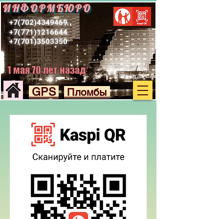
ИНФОРМБЮРО
+7(702)4349469
+7(771)1216644
+7(701)3503350
1 мая 70 лет назад
GPS
Пломбы