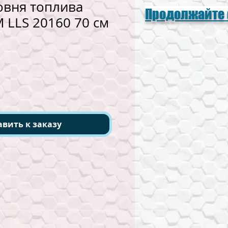
овня топлива
Продолжайте
LLS 20160 70 см
а
авить к заказу