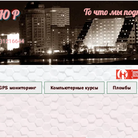
То что мы под
ЮР
1)1216644
GPS мониторинг
Компьютерные курсы
Пломбы