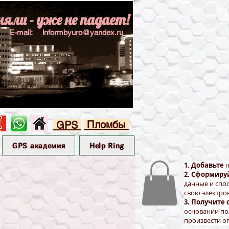
няли - уже не падает!
E-mail:
informbyuro@yandex.ru
Пломбы
GPS
GPS академия
Help Ring
1. Добавьте
н
2. Сформиру
данные и спо
свою электро
3. Получите 
основании по
произвести оп