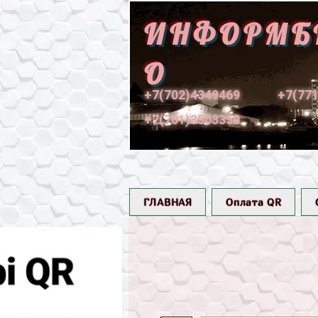
ИНФОРМБ
О
+7(702)4349469
+7(77
+7(701)3503350
ГЛАВНАЯ
Оплата QR