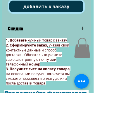
добавить к заказу
Скидка
При покупке от 100 штук и более
1. Добавьте
нужный товар к заказу
2. Сформируйте заказ
, указав свои
цена 690 тенге
контактные данные и способ
доставки. Обязательно укажите
свою электронную почту или
телефонный номер
3. Получите счет
на оплату товара
,
на основании полученного счета вы
сможете произвести оплату до или
после доставки товара.
Продолжайте формировать
заказ