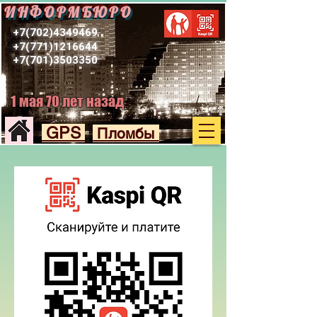
ИНФОРМБЮРО
+7(702)4349469
+7(771)1216644
+7(701)3503350
1 мая 70 лет назад
GPS
Пломбы