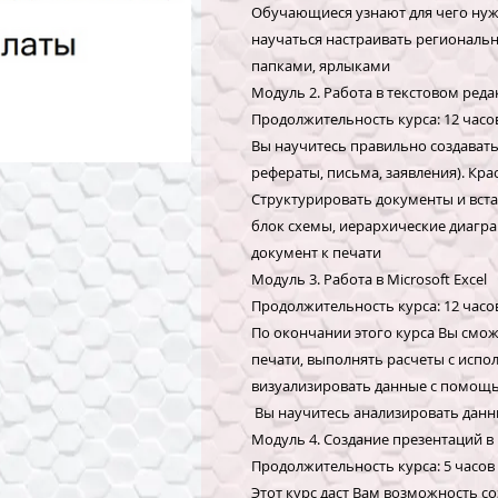
Обучающиеся узнают для чего нуж
научаться настраивать региональн
папками, ярлыками
Модуль 2. Работа в текстовом реда
Продолжительность курса: 12 часо
Вы научитесь правильно создавать
рефераты, письма, заявления). Кр
Структурировать документы и вста
блок схемы, иерархические диагра
документ к печати
Модуль 3. Работа в Microsoft Excel
Продолжительность курса: 12 часо
По окончании этого курса Вы сможе
печати, выполнять расчеты с испо
визуализировать данные с помощ
Вы научитесь анализировать дан
Модуль 4. Создание презентаций в 
Продолжительность курса: 5 часов
Этот курс даст Вам возможность с