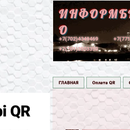
ИНФОРМБ
О
+7(702)4349469
+7(77
+7(701)3503350
ГЛАВНАЯ
Оплата QR