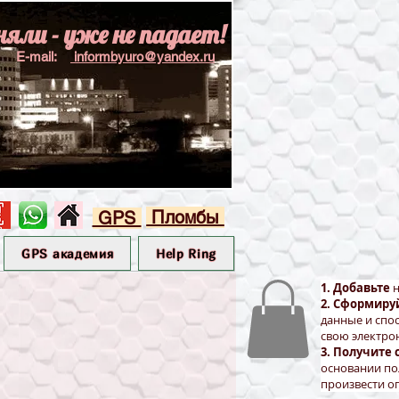
няли - уже не падает!
E-mail:
informbyuro@yandex.ru
Пломбы
GPS
GPS академия
Help Ring
1. Добавьте
н
2. Сформиру
данные и спо
свою электро
3. Получите 
основании по
произвести оп