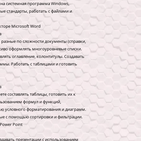
на системная программа Windows,
ые стандарты, работать с файлами и
кторе Microsoft Word
в
 разные по сложности документы (справки,
асиво оформлять многоуровневые списки.
влять оглавление, колонтитулы. Создавать
ммы. Работать с таблицами и готовить
в
те составлять таблицы, готовить их к
льзованием формул и функций,
ью условного форматирования и диаграмм.
ные с помощью сортировки и фильтрации.
Power Point
оздавать презентации с использованием