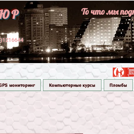
То что мы под
ЮР
1)1216644
GPS мониторинг
Компьютерные курсы
Пломбы