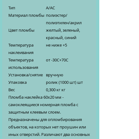
Тип
А/АС
Материал пломбы
полиэстер/
полиэтилен/акрил
Цвет пломбы
желтый, зеленый,
красный, синий
Температура
не ниже +5
наклеивания
Температура
от -30С+70С
использования
Установка/снятие
вручную
Упаковка
ролик (1000 шт) шт
Вес
0,300 кг кг
Пломба наклейка 60х20 мм -
самоклеящиеся номерная пломба с
защитным клеевым слоем.
Предназначены для опломбирования
объектов, на которых нет проушин или
иных отверстий. Различают два основных