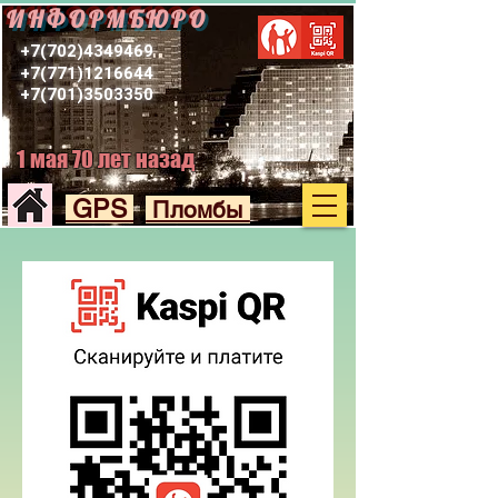
ИНФОРМБЮРО
+7(702)4349469
+7(771)1216644
+7(701)3503350
1 мая 70 лет назад
GPS
Пломбы