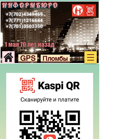
ИНФОРМБЮРО
+7(702)4349469
+7(771)1216644
+7(701)3503350
1 мая 70 лет назад
GPS
Пломбы