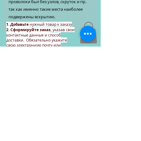
проволоки был без узлов, скруток и пр.
так как именно такие места наиболее
подвержены вскрытию.
1. Добавьте
нужный товар к заказу
2. Сформируйте заказ
, указав свои
контактные данные и способ
доставки. Обязательно укажите
свою электронную почту или
телефонный номер
3. Получите счет
на оплату товара
,
на основании полученного счета вы
сможете произвести оплату до или
после доставки товара.
Продолжайте формировать
заказ