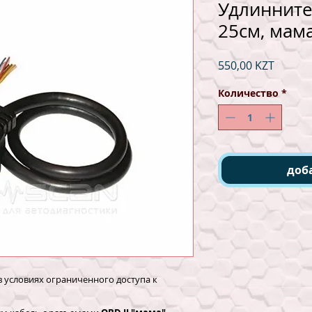
Удлинните
25cм, мам
Цена
550,00 KZT
Количество
*
доб
в условиях ограниченного доступа к