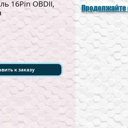
ль 16Pin OBDII,
Продолжайте
а
авить к заказу