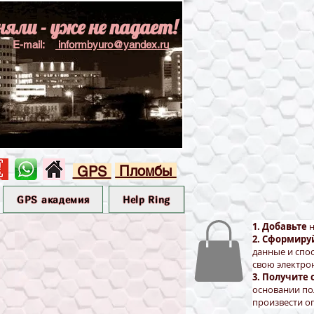
няли - уже не падает!
E-mail:
informbyuro@yandex.ru
Пломбы
GPS
GPS академия
Help Ring
1. Добавьте
н
2. Сформиру
данные и спо
свою электро
3. Получите 
основании по
произвести оп