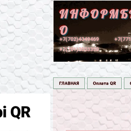
ИНФОРМБ
О
+7(702)4349469
+7(77
+7(701)3503350
ГЛАВНАЯ
Оплата QR