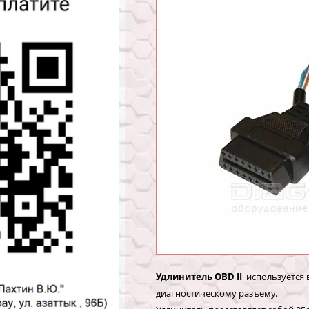
Удлинитель OBD
II
используется 
диагностическому разъему.