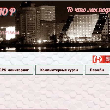
То что мы под
ЮР
1)1216644
GPS мониторинг
Компьютерные курсы
Пломбы