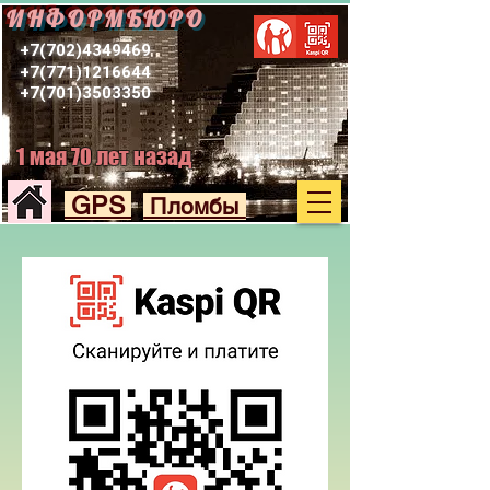
ИНФОРМБЮРО
+7(702)4349469
+7(771)1216644
+7(701)3503350
1 мая 70 лет назад
GPS
Пломбы