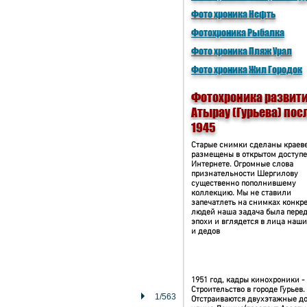
Фото хроника Нефть
Фотохроника Рыбалка
Фото хроника Пляж Урал
Фото хроника Жил Городок
Фотохроника развит
Атырау (Гурьева) пос
1945
Старые снимки сделаны краев
размещены в открытом доступе
Интернете. Огромные слова
признательности Шергилову
существенно пополнившему
коллекцию. Мы не ставили
запечатлеть на снимках конкр
людей наша задача была перед
эпохи и вглядется в лица наши
и дедов
1951 год, кадры кинохроники -
Строительство в городе Гурьев.
1/563
Отстраиваются двухэтажные до