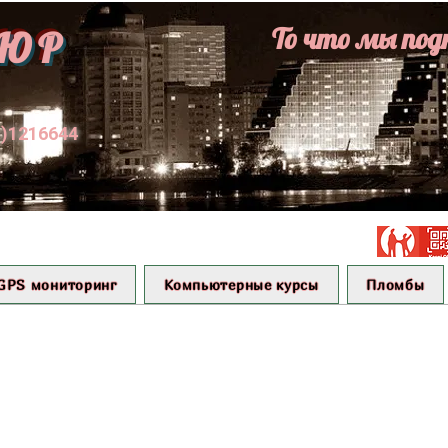
То что мы под
ЮР
1)1216644
GPS мониторинг
Компьютерные курсы
Пломбы