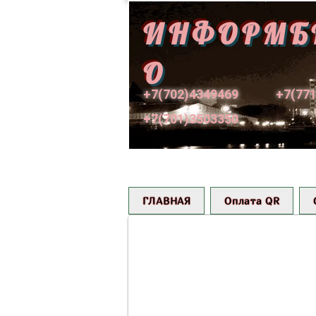
ИНФОРМБ
О
+7(702)4349469
+7(77
+7(701)3503350
+++ Гурьев 1969
ГЛАВНАЯ
Оплата QR