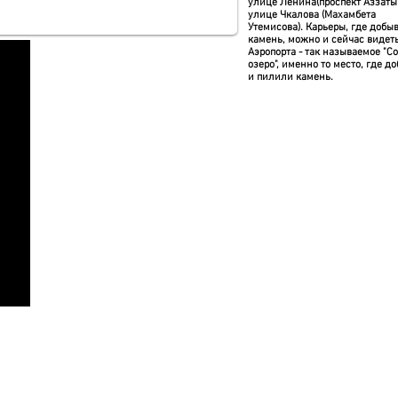
улице Ленина(проспект Аззатык
улице Чкалова (Махамбета
Утемисова). Карьеры, где добы
камень, можно и сейчас видет
Аэропорта - так называемое "С
озеро", именно то место, где д
и пилили камень.