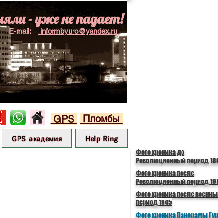
няли - уже не падает!
E-mail:
informbyuro@yandex.ru
Пломбы
GPS
GPS академия
Help Ring
Фото хроника до
Революционный период 18
Фото хроника после
Революционный период 191
Фото хроника после военн
период 1945
Фото хроника Панорамы Гу