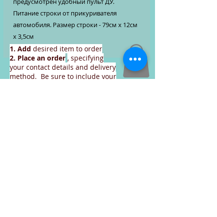
предусмотрен удобный пульт ДУ.
Питание строки от прикуривателя
автомобиля. Размер строки - 79см х 12см
х 3,5см
1. Add
desired item to order
2. Place an order
, specifying
your contact details and delivery
method. Be sure to include your
email or phone number
3. Get an invoice
to pay for the
goods
, on the basis of the
invoice received, you will be able
to make payment before or after
the delivery of the goods.
Continue to place an order