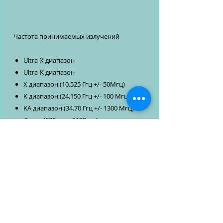
Частота принимаемых излучений
Ultra-X диапазон
Ultra-K диапазон
X диапазон (10.525 Ггц +/- 50Мгц)
K диапазон (24.150 Ггц +/- 100 Мгц)
KA диапазон (34.70 Ггц +/- 1300 Мгц)
Лазер (800nm ~ 1100nm)
Стрелка (24.150 Ггц)
Срок гарантии: 24 месяцев
Срок службы: 36 месяцев
1. Add
desired item to order
2. Place an order
, specifying
your contact details and delivery
method. Be sure to include your