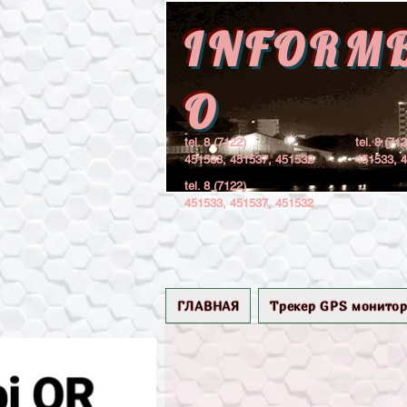
INFORM
O
tel. 8 (7122)
tel. 8 (71
451533, 451537, 451532
451533, 
tel. 8 (7122)
451533, 451537, 451532
ГЛАВНАЯ
Трекер GPS монитор