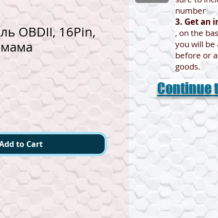
number
3. Get an 
ь OBDII, 16Pin,
, on the bas
-мама
you will b
before or a
goods.
Continue t
Add to Cart