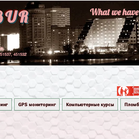
What we have r
BUR
22)
451537, 451532
инг
GPS мониторинг
Компьютерные курсы
Плом