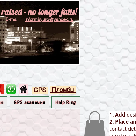
aised - no longer falls!
E-mail:
informbyuro@yandex.ru
Пломбы
GPS
бы
GPS академия
Help Ring
1. Add
des
2. Place a
contact det
sure to inc