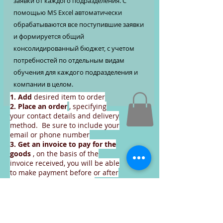
заявки от каждого подразделения. С
помощью MS Excel автоматически
обрабатываются все поступившие заявки
и формируется общий
консолидированный бюджет, с учетом
потребностей по отдельным видам
обучения для каждого подразделения и
компании в целом.
1. Add
desired item to order
2. Place an order
, specifying
your contact details and delivery
method. Be sure to include your
email or phone number
3. Get an invoice
to pay for the
goods
, on the basis of the
invoice received, you will be able
to make payment before or after
the delivery of the goods.
Continue to place an order