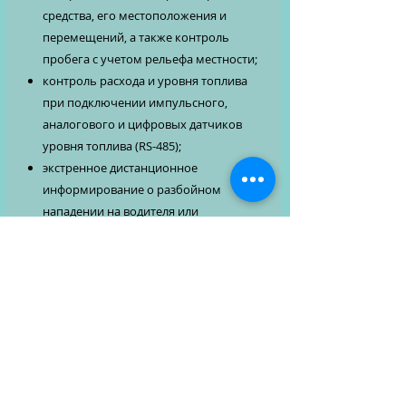
средства, его местоположения и
перемещений, а также контроль
пробега с учетом рельефа местности;
контроль расхода и уровня топлива
при подключении импульсного,
аналогового и цифровых датчиков
уровня топлива (RS-485);
экстренное дистанционное
информирование о разбойном
нападении на водителя или
пассажиров и о других нештатных
ситуациях;
дистанционное управление
подключенными устройствами и
системами автомобиля, например,
сиреной, внешней системой
дистанционной блокировки
двигателя, дверей и т.д.;