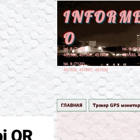
INFORM
O
tel. 8 (7122)
tel. 8 (71
451533, 451537, 451532
451533, 
tel. 8 (7122)
451533, 451537, 451532
ГЛАВНАЯ
Трекер GPS монитор