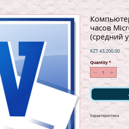
Компьютер
часов Micr
(средний 
Pric
KZT 43,200.00
Quantity
*
Характеристика
Текстовый процесс