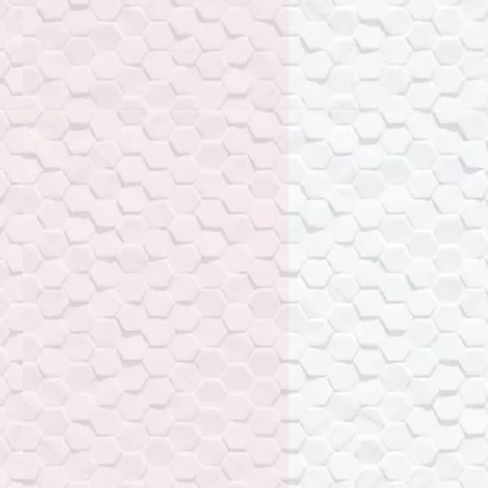
e.За последние годы приобрел
ость.
путь в своем развитии.
 множество полезных функций,
по праву стать одной из
в офисе любой компании.
ователей, мы рекомендуем
лучить навыки необходимые для
работы с документами, но и
ть возможности MS Word. На
внимания уделяется работе со
нта, с многоуровневыми
ми. Вы научитесь работать с
мами, слиянием и сравнением
вы сможете создавать сложные
льшие по объему документы,
ллективной работы с
те полезные методы
убликации в печати Ваших