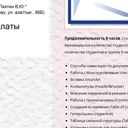
Продолжительность 8 часов
. Ст
Минимальное количество студенто
количество студентов в группе 9 че
Способы навигации по документ
Работа с Многоуровневым списком
Вставка SmartArt
Колонтитулы (Header&Footer)
Внесение изменений в режиме о
Работа с примечаниями (Comme
Создание оглавления (Table of C
Гиперссылки (Hyperlink)
Таблица сложной структуры (Tab
Установка пароля для документа