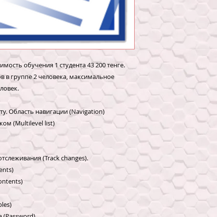
программ MS Offic
огромную популярн
Проделал большой 
MS Word приобрел
что позволяет ему 
главных программ 
оимость обучения 1 студента 43 200 тенге.
Для опытных польз
в в группе 2 человека, максимальное
тем, не только по
ловек.
профессиональной 
досконально изучи
у. Область навигации (Navigation)
этом этапе много 
 (Multilevel list)
структурой докуме
списками, со стиля
электронными фор
документов.
тслеживания (Track changes).
Пройдя, этот курс 
nts)
по структуре и бо
ontents)
освоите навыки ко
документом, изучи
les)
необходимые для п
 (Password)