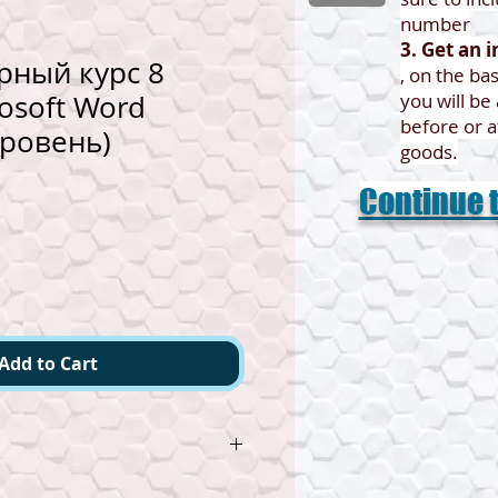
number
3. Get an 
ный курс 8
, on the bas
osoft Word
you will b
before or a
уровень)
goods.
Continue t
e
Add to Cart
ор MS Word входит в комплект