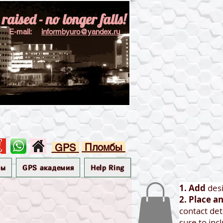
aised - no longer falls!
E-mail:
informbyuro@yandex.ru
Пломбы
GPS
бы
GPS академия
Help Ring
1. Add
des
2. Place a
contact det
sure to inc