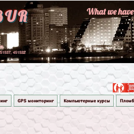
What we have r
BUR
22)
451537, 451532
инг
GPS мониторинг
Компьютерные курсы
Плом